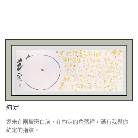
約定
還未在兩鬢斑白前，在約定的角落裡，滿有我與你
約定的指紋。