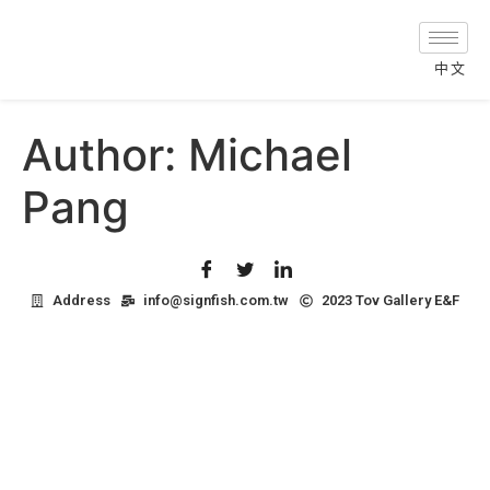
中文
Author:
Michael
Pang
Address
info@signfish.com.tw
2023 Tov Gallery E&F