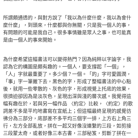
所謂頗通透的，與對方說了「我以為什麼什麼，我以為會什
麼什麼」，到頭來，什麼都與你無關，只是我一個人的事，
有問題的可能是我自己。很多事情雖是眾人之事，也可能真
是由一個人的事來開始。
為什麼希望這幅書法可以變得熱門？因為純粹以字論字，我
認為它的構圖是頗有趣的。一個人，要支撐起「一個」，
「人」字就最重要了。多少個？一個。「的」字可愛圓潤，
「事」字一筆撇下去，黑色的字，形成了整幅書法的中心點
後，就用一些零散的、灰色的字，形成視覺上托底的效果，
很擠迫卻因為是淡灰色，呈現出深與淺的層次感。我覺得這
幅有趣在於，若與另一幅作品 〈約定〉比較，〈約定〉的歌
詞差不多是平均地書寫在宣紙上；但這幅最終呈現的感覺彷
彿分為三部分，底部差不多平均三個字一排，上方右上角三
行，左方全部亂放，拼在一起又好像沒連繫的三段，如剪接
三段蒙太奇，或者好像三本古書，三部秘笈，剪斷了拼在一